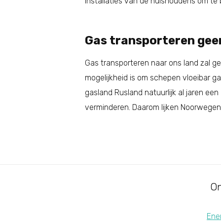
installaties van de huishoudens om te 
Gas transporteren gee
Gas transporteren naar ons land zal ge
mogelijkheid is om schepen vloeibar g
gasland Rusland natuurlijk al jaren ee
verminderen. Daarom lijken Noorwegen
On
Ener