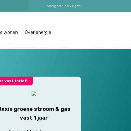
Veelgestelde vragen
er wonen
Over energie
aar vast tarief
Oxxio groene stroom & gas
vast 1 jaar