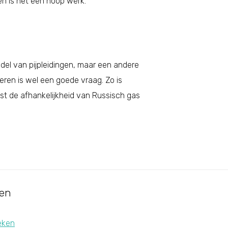
en is het een hoop werk.
del van pijpleidingen, maar een andere
ren is wel een goede vraag. Zo is
ist de afhankelijkheid van Russisch gas
ten
teken