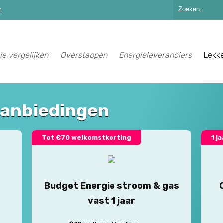
n
ie vergelijken
Overstappen
Energieleveranciers
Lekk
aanbiedingen
Tot €70 welkomstkorting
1 j
Budget Energie stroom & gas
vast 1 jaar