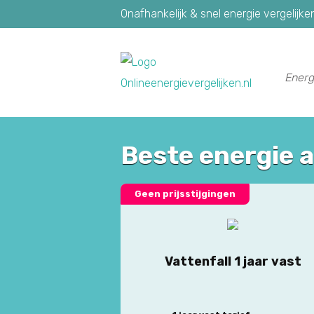
Onafhankelijk & snel energie vergelijke
Energ
Beste energie 
Geen prijsstijgingen
Vattenfall 1 jaar vast