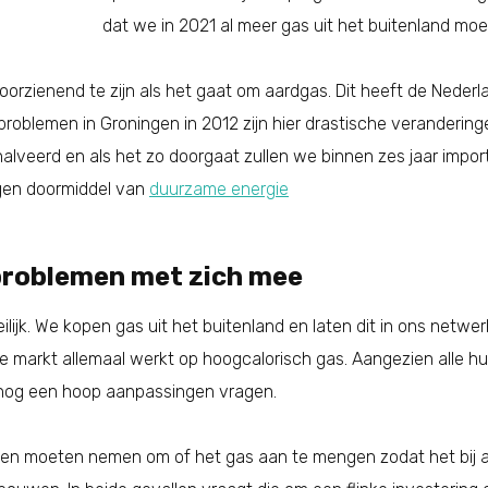
dat we in 2021 al meer gas uit het buitenland m
voorzienend te zijn als het gaat om aardgas. Dit heeft de Nederl
problemen in Groningen in 2012 zijn hier drastische verandering
lveerd en als het zo doorgaat zullen we binnen zes jaar import
gen doormiddel van
duurzame energie
problemen met zich mee
eilijk. We kopen gas uit het buitenland en laten dit in ons netwe
le markt allemaal werkt op hoogcalorisch gas. Aangezien alle h
r nog een hoop aanpassingen vragen.
iten moeten nemen om of het gas aan te mengen zodat het bij al