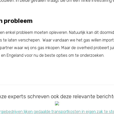
bouwen. In beide gevallen vraagt die om een flinke investering 
n probleem
en enkel probleem moeten opleveren. Natuurlijk kan dit doormid
as te laten verschepen. Waar vandaan we het gas willen importe
n partner waar wij ons gas inkopen. Maar de overheid probeert ju
 en Engeland voor nu de beste opties om te onderzoeken.
ze experts schreven ook deze relevante berich
giebedrijven lijken gedaalde transportkosten in eigen zak te s