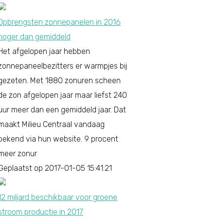
Opbrengsten zonnepanelen in 2016
hoger dan gemiddeld
Het afgelopen jaar hebben
zonnepaneelbezitters er warmpjes bij
gezeten. Met 1880 zonuren scheen
de zon afgelopen jaar maar liefst 240
uur meer dan een gemiddeld jaar. Dat
maakt Milieu Centraal vandaag
bekend via hun website. 9 procent
meer zonur
Geplaatst op 2017-01-05 15:41:21
12 miljard beschikbaar voor groene
stroom productie in 2017