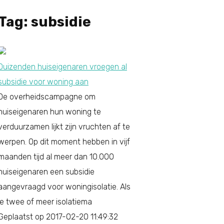
Tag: subsidie
Duizenden huiseigenaren vroegen al
subsidie voor woning aan
De overheidscampagne om
huiseigenaren hun woning te
verduurzamen lijkt zijn vruchten af te
werpen. Op dit moment hebben in vijf
maanden tijd al meer dan 10.000
huiseigenaren een subsidie
aangevraagd voor woningisolatie. Als
je twee of meer isolatiema
Geplaatst op 2017-02-20 11:49:32