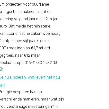
Om projecten voor duurzame
energie te stimuleren, komt de
regering volgend jaar met 12 miljard
euro. Dat melde het ministerie
van Economische zaken woensdag.
De afgelopen vijf jaar is deze
SDE+regeling van €1,7 miljard
gegroeid naar €12 miljar
Geplaatst op 2016-11-30 15:32:03
Je huis isoleren, wat levert het nou
op?
Energie besparen kan op
verschillende manieren, maar wat zijn
nou verstandige investeringen? In