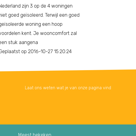
Nederland zijn 3 op de 4 woningen
niet goed geïsoleerd. Terwijl een goed
geïsoleerde woning een hoop
voordelen kent. Je wooncomfort zal
een stuk aangena
Geplaatst op 2016-10-27 15:20:24
Laat ons weten wat je van onze pagina vind
Meest bekeken