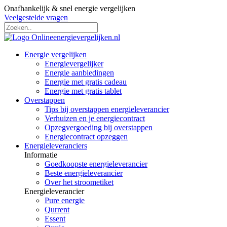
Onafhankelijk & snel energie vergelijken
Veelgestelde vragen
Energie vergelijken
Energievergelijker
Energie aanbiedingen
Energie met gratis cadeau
Energie met gratis tablet
Overstappen
Tips bij overstappen energieleverancier
Verhuizen en je energiecontract
Opzegvergoeding bij overstappen
Energiecontract opzeggen
Energieleveranciers
Informatie
Goedkoopste energieleverancier
Beste energieleverancier
Over het stroometiket
Energieleverancier
Pure energie
Qurrent
Essent