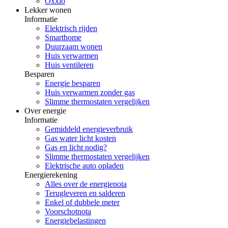
Oxxio
Lekker wonen
Informatie
Elektrisch rijden
Smarthome
Duurzaam wonen
Huis verwarmen
Huis ventileren
Besparen
Energie besparen
Huis verwarmen zonder gas
Slimme thermostaten vergelijken
Over energie
Informatie
Gemiddeld energieverbruik
Gas water licht kosten
Gas en licht nodig?
Slimme thermostaten vergelijken
Elektrische auto opladen
Energierekening
Alles over de energienota
Terugleveren en salderen
Enkel of dubbele meter
Voorschotnota
Energiebelastingen