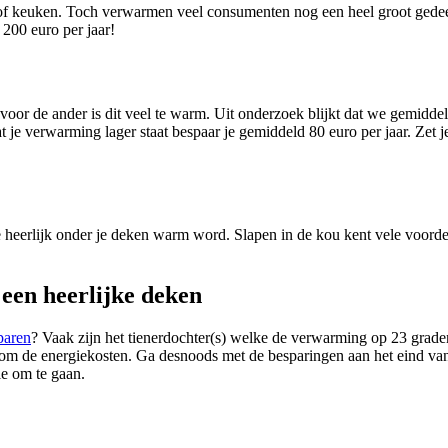
/of keuken. Toch verwarmen veel consumenten nog een heel groot gede
 200 euro per jaar!
oor de ander is dit veel te warm. Uit onderzoek blijkt dat we gemidde
t je verwarming lager staat bespaar je gemiddeld 80 euro per jaar. Zet
e heerlijk onder je deken warm word. Slapen in de kou kent vele voorde
 een heerlijke deken
paren
? Vaak zijn het tienerdochter(s) welke de verwarming op 23 graden z
n om de energiekosten. Ga desnoods met de besparingen aan het eind van 
ie om te gaan.