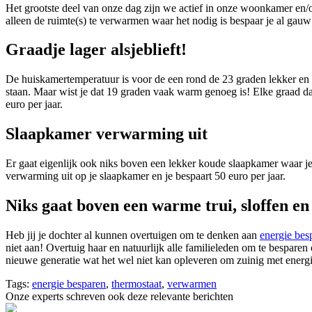
Het grootste deel van onze dag zijn we actief in onze woonkamer en
alleen de ruimte(s) te verwarmen waar het nodig is bespaar je al gauw
Graadje lager alsjeblieft!
De huiskamertemperatuur is voor de een rond de 23 graden lekker en v
staan. Maar wist je dat 19 graden vaak warm genoeg is! Elke graad da
euro per jaar.
Slaapkamer verwarming uit
Er gaat eigenlijk ook niks boven een lekker koude slaapkamer waar j
verwarming uit op je slaapkamer en je bespaart 50 euro per jaar.
Niks gaat boven een warme trui, sloffen en
Heb jij je dochter al kunnen overtuigen om te denken aan
energie bes
niet aan! Overtuig haar en natuurlijk alle familieleden om te bespare
nieuwe generatie wat het wel niet kan opleveren om zuinig met energ
Tags:
energie besparen
,
thermostaat
,
verwarmen
Onze experts schreven ook deze relevante berichten