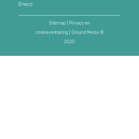
Eneco
Sitemap
|
Privacy en
cookieverklaring
| Ground Media ©
2020