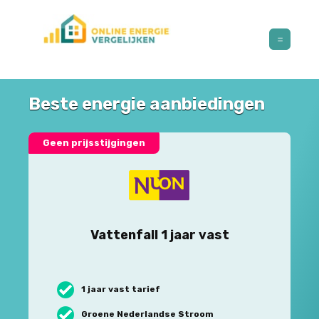
Beste energie aanbiedingen
Geen prijsstijgingen
Vattenfall 1 jaar vast
1 jaar vast tarief
Groene Nederlandse Stroom