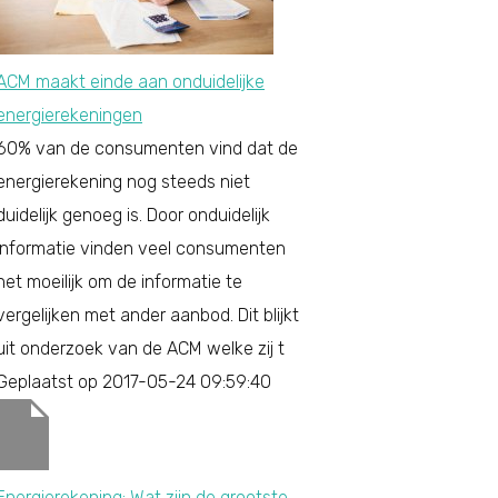
ACM maakt einde aan onduidelijke
energierekeningen
60% van de consumenten vind dat de
energierekening nog steeds niet
duidelijk genoeg is. Door onduidelijk
informatie vinden veel consumenten
het moeilijk om de informatie te
vergelijken met ander aanbod. Dit blijkt
uit onderzoek van de ACM welke zij t
Geplaatst op 2017-05-24 09:59:40
Energierekening: Wat zijn de grootste