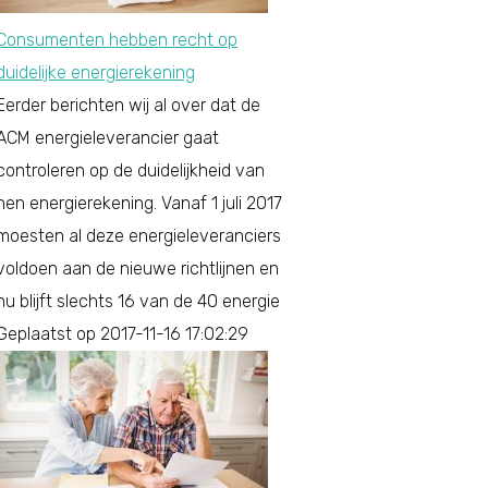
Consumenten hebben recht op
duidelijke energierekening
Eerder berichten wij al over dat de
ACM energieleverancier gaat
controleren op de duidelijkheid van
hen energierekening. Vanaf 1 juli 2017
moesten al deze energieleveranciers
voldoen aan de nieuwe richtlijnen en
nu blijft slechts 16 van de 40 energie
Geplaatst op 2017-11-16 17:02:29