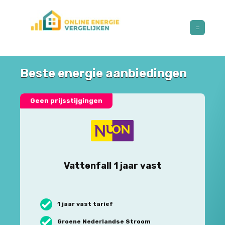
Beste energie aanbiedingen
Geen prijsstijgingen
Vattenfall 1 jaar vast
1 jaar vast tarief
Groene Nederlandse Stroom