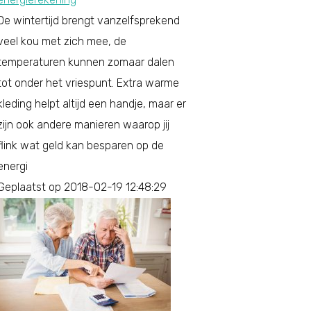
De wintertijd brengt vanzelfsprekend
veel kou met zich mee, de
temperaturen kunnen zomaar dalen
tot onder het vriespunt. Extra warme
kleding helpt altijd een handje, maar er
zijn ook andere manieren waarop jij
flink wat geld kan besparen op de
energi
Geplaatst op 2018-02-19 12:48:29