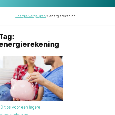
Energie vergelijken
»
energierekening
Tag:
energierekening
10 tips voor een lagere
energierekening