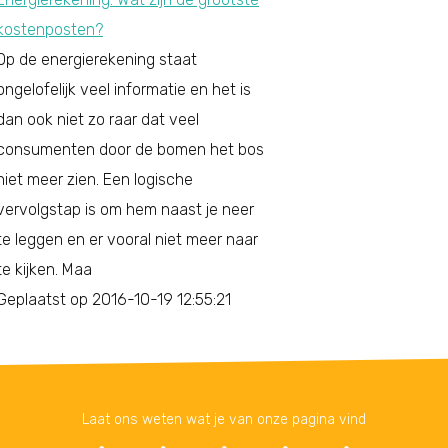
kostenposten?
Op de energierekening staat
ongelofelijk veel informatie en het is
dan ook niet zo raar dat veel
consumenten door de bomen het bos
niet meer zien. Een logische
vervolgstap is om hem naast je neer
te leggen en er vooral niet meer naar
te kijken. Maa
Geplaatst op 2016-10-19 12:55:21
Laat ons weten wat je van onze pagina vind