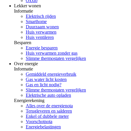
Oxxio
Lekker wonen
Informatie
Elektrisch rijden
Smarthome
Duurzaam wonen
Huis verwarmen
Huis ventileren
Besparen
Energie besparen
Huis verwarmen zonder gas
Slimme thermostaten vergelijken
Over energie
Informatie
Gemiddeld energieverbruik
Gas water licht kosten
Gas en licht nodig?
Slimme thermostaten vergelijken
Elektrische auto opladen
Energierekening
Alles over de energienota
Terugleveren en salderen
Enkel of dubbele meter
Voorschotnota
Energiebelastingen