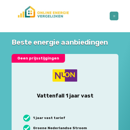
Beste energie aanbiedingen
Geen prijsstijgingen
Vattenfall 1 jaar vast
1 jaar vast tarief
Groene Nederlandse Stroom