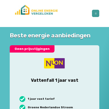
Beste energie aanbiedingen
Geen prijsstijgingen
Vattenfall 1 jaar vast
1 jaar vast tarief
Groene Nederlandse Stroom