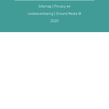
Sitemap
|
Privacy en
cookieverklaring
| Ground Media ©
2020