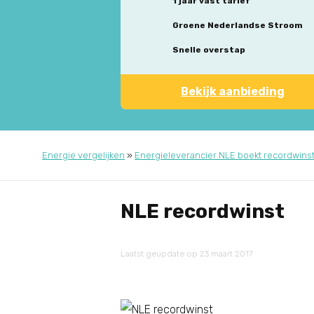
1 jaar vast tarief
Groene Nederlandse Stroom
Snelle overstap
Bekijk aanbieding
Energie vergelijken
»
Energieleverancier NLE boekt recordwinst
NLE recordwinst
Laatst geupdate op 23 maart 2017