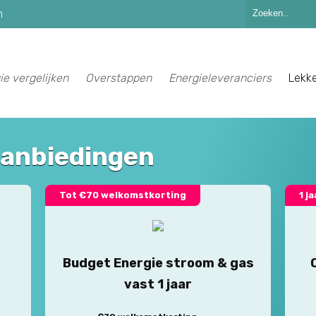
n
ie vergelijken
Overstappen
Energieleveranciers
Lekk
aanbiedingen
Tot €70 welkomstkorting
1 j
Budget Energie stroom & gas
vast 1 jaar