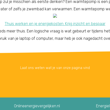
p zul je misschien als eerste denken? Een warmtepomp is een 
 water of zelfs je zwembad kan verwarmen. Een warmtepomp wer
Thuis werken en je energiekosten: Krijg inzicht en bespaar
s meer thuis. Een logische vraag is wat gebeurt er tijdens he
ruik van je laptop of computer, maar heb je ook nagedacht ove
Laat ons weten wat je van onze pagina vind
Onlineenergievergelijken.nl
Energie