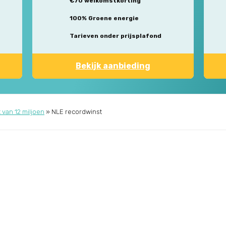
€70 welkomstkorting
100% Groene energie
Tarieven onder prijsplafond
Bekijk aanbieding
 van 12 miljoen
»
NLE recordwinst