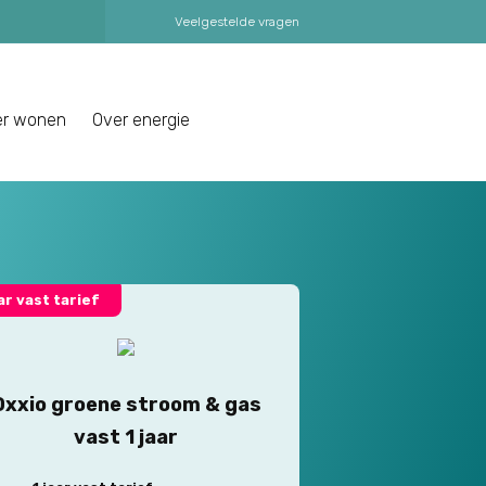
Veelgestelde vragen
er wonen
Over energie
aar vast tarief
Oxxio groene stroom & gas
vast 1 jaar