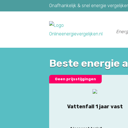
Onafhankelijk & snel energie vergelijke
Energ
Beste energie 
Geen prijsstijgingen
Vattenfall 1 jaar vast