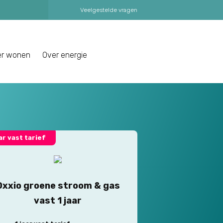
Veelgestelde vragen
er wonen
Over energie
aar vast tarief
Oxxio groene stroom & gas
vast 1 jaar