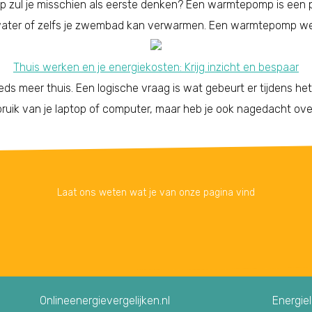
p zul je misschien als eerste denken? Een warmtepomp is een 
 water of zelfs je zwembad kan verwarmen. Een warmtepomp wer
Thuis werken en je energiekosten: Krijg inzicht en bespaar
s meer thuis. Een logische vraag is wat gebeurt er tijdens he
ruik van je laptop of computer, maar heb je ook nagedacht ove
Laat ons weten wat je van onze pagina vind
Onlineenergievergelijken.nl
Energie