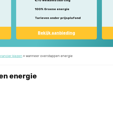
€70 welkomstkorting
100% Groene energie
Tarieven onder prijsplafond
Bekijk aanbieding
rancier kiezen
»
wanneer overstappen energie
en energie