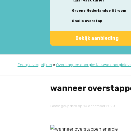
1 jaar vast tarief
Groene Nederlandse Stroom
Snelle overstap
Bekijk aanbieding
Energie vergelijken
»
Overstappen energie: Nieuwe energieleve
wanneer overstapp
Laatst geupdate op 10 december 2020