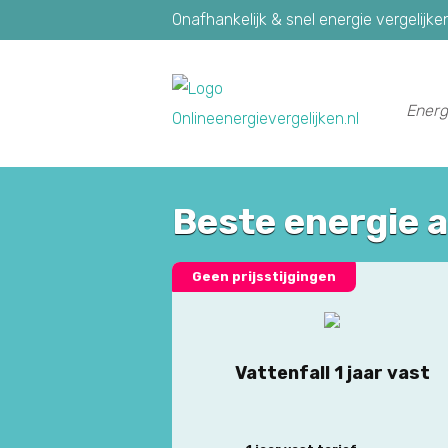
Onafhankelijk & snel energie vergelijke
Energ
Beste energie 
Geen prijsstijgingen
Vattenfall 1 jaar vast