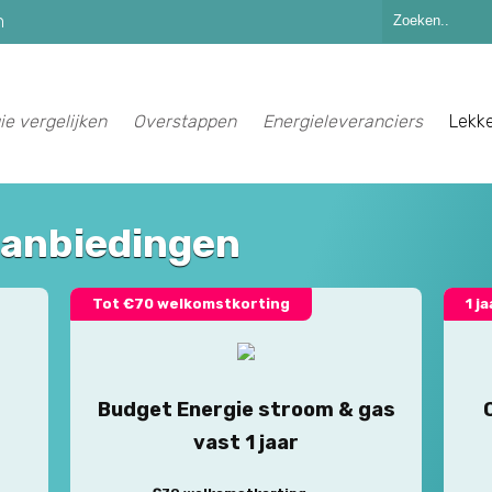
n
ie vergelijken
Overstappen
Energieleveranciers
Lekk
aanbiedingen
Tot €70 welkomstkorting
1 j
Budget Energie stroom & gas
vast 1 jaar