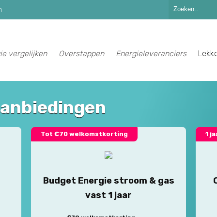
n
ie vergelijken
Overstappen
Energieleveranciers
Lekk
aanbiedingen
Tot €70 welkomstkorting
1 j
Budget Energie stroom & gas
vast 1 jaar