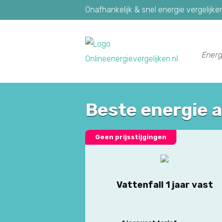
Onafhankelijk & snel energie vergelijke
Energ
Beste energie 
Geen prijsstijgingen
Vattenfall 1 jaar vast