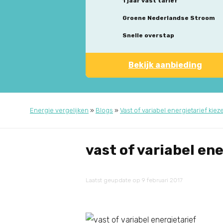
1 jaar vast tarief
Groene Nederlandse Stroom
Snelle overstap
Bekijk aanbieding
Energie vergelijken
»
Blogs
»
Vast of variabel energietarief kiez
vast of variabel en
Laatst geupdate op 9 februari 2017