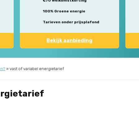
€70 welkomstkorting
100% Groene energie
Tarieven onder prijsplafond
Bekijk aanbieding
en?
»
vast of variabel energietarief
ergietarief