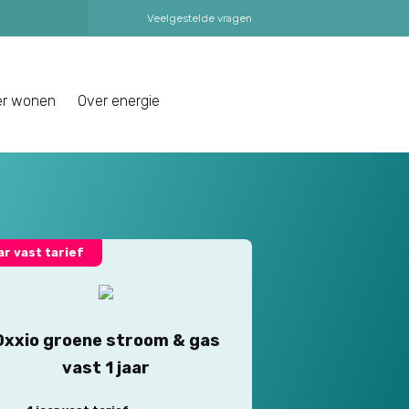
Veelgestelde vragen
er wonen
Over energie
aar vast tarief
Oxxio groene stroom & gas
vast 1 jaar