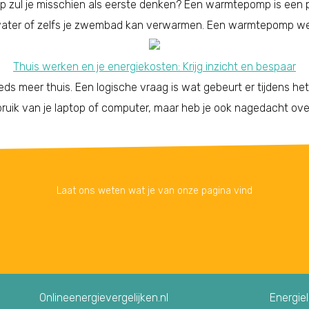
p zul je misschien als eerste denken? Een warmtepomp is een 
 water of zelfs je zwembad kan verwarmen. Een warmtepomp wer
Thuis werken en je energiekosten: Krijg inzicht en bespaar
s meer thuis. Een logische vraag is wat gebeurt er tijdens he
ruik van je laptop of computer, maar heb je ook nagedacht ove
Laat ons weten wat je van onze pagina vind
Onlineenergievergelijken.nl
Energie