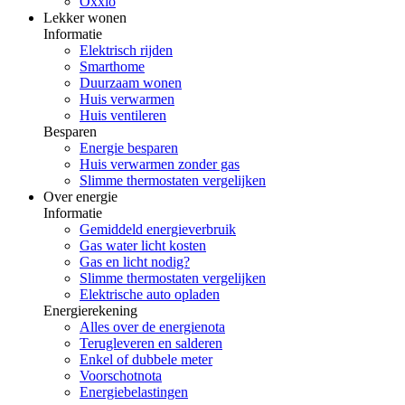
Oxxio
Lekker wonen
Informatie
Elektrisch rijden
Smarthome
Duurzaam wonen
Huis verwarmen
Huis ventileren
Besparen
Energie besparen
Huis verwarmen zonder gas
Slimme thermostaten vergelijken
Over energie
Informatie
Gemiddeld energieverbruik
Gas water licht kosten
Gas en licht nodig?
Slimme thermostaten vergelijken
Elektrische auto opladen
Energierekening
Alles over de energienota
Terugleveren en salderen
Enkel of dubbele meter
Voorschotnota
Energiebelastingen