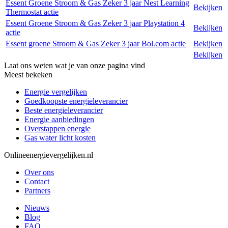
Essent Groene Stroom & Gas Zeker 3 jaar Nest Learning
Bekijken
Thermostat actie
Essent Groene Stroom & Gas Zeker 3 jaar Playstation 4
Bekijken
actie
Essent groene Stroom & Gas Zeker 3 jaar Bol.com actie
Bekijken
Bekijken
Laat ons weten wat je van onze pagina vind
Meest bekeken
Energie vergelijken
Goedkoopste energieleverancier
Beste energieleverancier
Energie aanbiedingen
Overstappen energie
Gas water licht kosten
Onlineenergievergelijken.nl
Over ons
Contact
Partners
Nieuws
Blog
FAQ