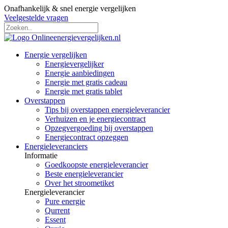
Onafhankelijk & snel energie vergelijken
Veelgestelde vragen
Energie vergelijken
Energievergelijker
Energie aanbiedingen
Energie met gratis cadeau
Energie met gratis tablet
Overstappen
Tips bij overstappen energieleverancier
Verhuizen en je energiecontract
Opzegvergoeding bij overstappen
Energiecontract opzeggen
Energieleveranciers
Informatie
Goedkoopste energieleverancier
Beste energieleverancier
Over het stroometiket
Energieleverancier
Pure energie
Qurrent
Essent