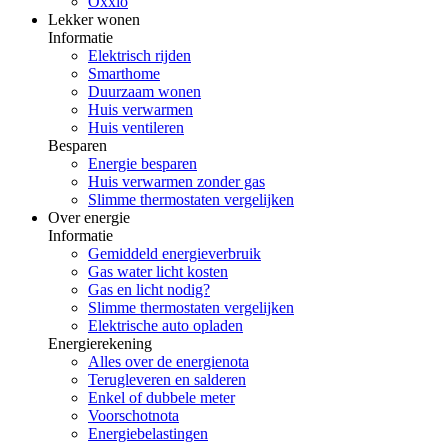
Oxxio
Lekker wonen
Informatie
Elektrisch rijden
Smarthome
Duurzaam wonen
Huis verwarmen
Huis ventileren
Besparen
Energie besparen
Huis verwarmen zonder gas
Slimme thermostaten vergelijken
Over energie
Informatie
Gemiddeld energieverbruik
Gas water licht kosten
Gas en licht nodig?
Slimme thermostaten vergelijken
Elektrische auto opladen
Energierekening
Alles over de energienota
Terugleveren en salderen
Enkel of dubbele meter
Voorschotnota
Energiebelastingen