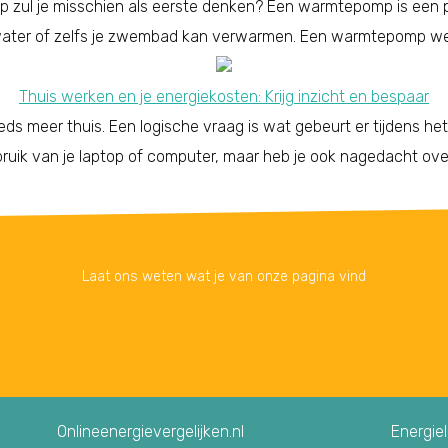
p zul je misschien als eerste denken? Een warmtepomp is een 
 water of zelfs je zwembad kan verwarmen. Een warmtepomp wer
Thuis werken en je energiekosten: Krijg inzicht en bespaar
s meer thuis. Een logische vraag is wat gebeurt er tijdens he
ruik van je laptop of computer, maar heb je ook nagedacht ove
Laat ons weten wat je van onze pagina vind
Onlineenergievergelijken.nl
Energie