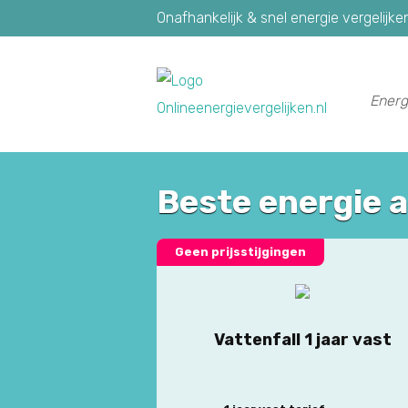
Onafhankelijk & snel energie vergelijke
Energ
Beste energie 
Geen prijsstijgingen
Vattenfall 1 jaar vast