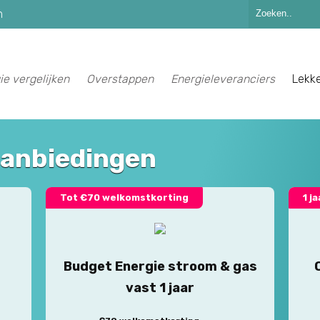
n
ie vergelijken
Overstappen
Energieleveranciers
Lekk
aanbiedingen
Tot €70 welkomstkorting
1 j
Budget Energie stroom & gas
vast 1 jaar