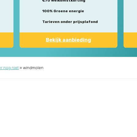
€70 welkomstkorting
100% Groene energie
Tarieven onder prijsplafond
Bekijk aanbieding
r nog niet
»
windmolen