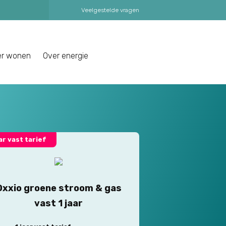
Veelgestelde vragen
er wonen
Over energie
aar vast tarief
Oxxio groene stroom & gas
vast 1 jaar