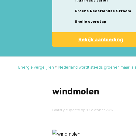
1 jaar vast tarief
Groene Nederlandse Stroom
Snelle overstap
Bekijk aanbieding
Energie vergelijken
»
Nederland wordt steeds groener, maar is e
windmolen
Laatst geupdate op 19 oktober 2017